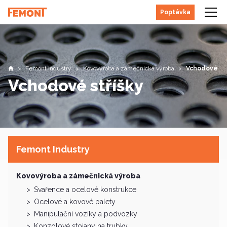
Poptávka
Femont Industry
Kovovýroba a zámečnická výroba
Vchodové stř
Úvodní stránka
Vchodové stříšky
Femont Industry
Kovovýroba a zámečnická výroba
Svařence a ocelové konstrukce
Ocelové a kovové palety
Manipulační vozíky a podvozky
Konzolové stojany na trubky