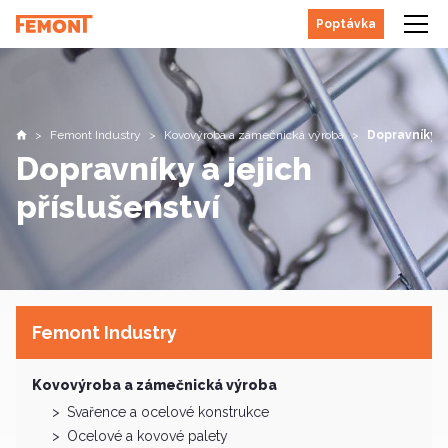
Poptávka
Femont Industry
Kovovýroba a zámečnická výroba
Dopravníky a 
Úvodní stránka
Dopravníky a jejich
příslušenství
Femont Industry
Kovovýroba a zámečnická výroba
Svařence a ocelové konstrukce
Ocelové a kovové palety