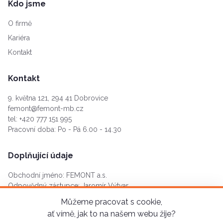
Kdo jsme
O firmě
Kariéra
Kontakt
Kontakt
9. května 121, 294 41 Dobrovice
femont@femont-mb.cz
tel:
+420 777 151 995
Pracovní doba: Po - Pá 6.00 - 14.30
Doplňující údaje
Obchodní jméno: FEMONT a.s.
Odpovědný zástupce: Jaromír Výtvar
Výkonný ředitel: Jaromír Výtvar
Můžeme pracovat s cookie,
IČ: 264 18 401
ať vímě, jak to na našem webu žije?
DIČ: CZ26418401