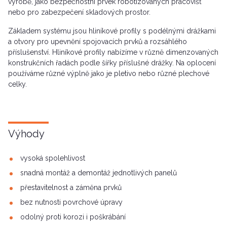
výrobě, jako bezpečnostní prvek robotizovaných pracovišť
nebo pro zabezpečení skladových prostor.
Základem systému jsou hliníkové profily s podélnými drážkami
a otvory pro upevnění spojovacích prvků a rozsáhlého
příslušenství. Hliníkové profily nabízíme v různě dimenzovaných
konstrukčních řadách podle šířky příslušné drážky. Na oplocení
používáme různé výplně jako je pletivo nebo různé plechové
celky.
Výhody
vysoká spolehlivost
snadná montáž a demontáž jednotlivých panelů
přestavitelnost a záměna prvků
bez nutnosti povrchové úpravy
odolný proti korozi i poškrábání