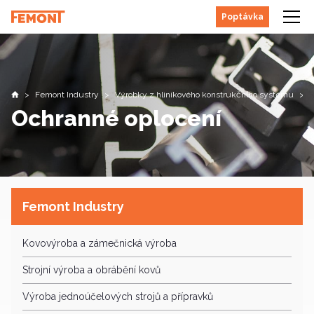
Poptávka
Femont Industry
Výrobky z hliníkového konstrukčního systému
Úvodní stránka
Ochranné oplocení
Femont Industry
Kovovýroba a zámečnická výroba
Strojní výroba a obrábění kovů
Výroba jednoúčelových strojů a přípravků